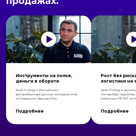
продажах.
Инструменты на полке,
Рост без риска
деньги в обороте
логистики на 
Кейс Fulllog и Российского
Кейс Fulllog и экскл
дистрибьютора ручных инструментов
импортёра гаджетов
из Германии бренда Felo.
животных PETKIT из 
Подробнее
Подробнее